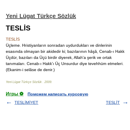
Yeni Lügat Türkçe Sözlük
TESLİS
TESLİS
Üçleme. Hristiyanların sonradan uydurdukları ve dinlerinin
esasında olmayan bir akidedir ki; bazılarının hâşâ, Cenab-ı Hakk
Üçdür, bazıları da Üçü birdir diyerek, Allah'a şerik ve ortak
tanımaları. Cenab-ı Hakk'ı Üç Unsurdur diye tevehhüm etmeleri.
(Ekanim-i selâse de denir.)
Yeni Lügat Türkçe Sözlük
.
2009
.
Игры ⚽
Поможем написать курсовую
TESLİMİYET
TESLİT