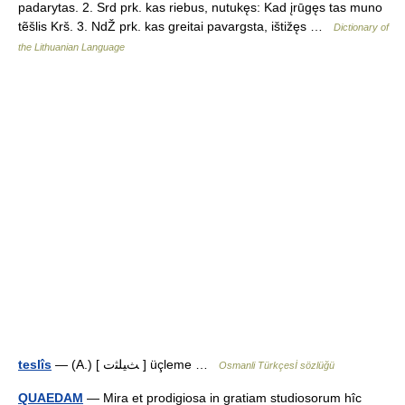
padarytas. 2. Srd prk. kas riebus, nutukęs: Kad įrūgęs tas muno
tẽšlis Krš. 3. NdŽ prk. kas greitai pavargsta, ištižęs …
Dictionary of
the Lithuanian Language
teslîs
— (A.) [ ﺚﻴﻠﺜﺕ ] üçleme …
Osmanli Türkçesİ sözlüğü
QUAEDAM
— Mira et prodigiosa in gratiam studiosorum hîc