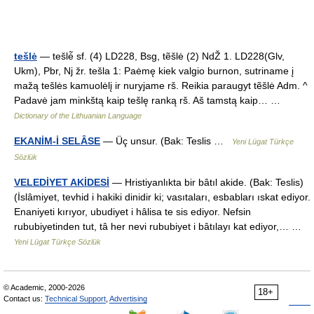
tešlė
— tešlė̃ sf. (4) LD228, Bsg, tẽšlė (2) NdŽ 1. LD228(Glv,
Ukm), Pbr, Nj žr. tešla 1: Paėmę kiek valgio burnon, sutriname į
mažą tešlės kamuolėlį ir nuryjame rš. Reikia paraugyt tẽšlė Adm. ^
Padavė jam minkštą kaip tešlę ranką rš. Aš tamstą kaip… …
Dictionary of the Lithuanian Language
EKANİM-İ SELÂSE
— Üç unsur. (Bak: Teslis …
Yeni Lügat Türkçe
Sözlük
VELEDİYET AKİDESİ
— Hristiyanlıkta bir bâtıl akide. (Bak: Teslis)
(İslâmiyet, tevhid i hakiki dinidir ki; vasıtaları, esbabları ıskat ediyor.
Enaniyeti kırıyor, ubudiyet i hâlisa te sis ediyor. Nefsin
rububiyetinden tut, tâ her nevi rububiyet i bâtılayı kat ediyor,… …
Yeni Lügat Türkçe Sözlük
© Academic, 2000-2026
18+
Contact us:
Technical Support
,
Advertising