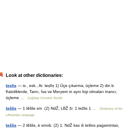
Look at other dictionaries:
teslis
— is., esk., Ar. teṣlīṣ 1) Üçe çıkarma, üçleme 2) din b.
Katoliklerde, Tanrı, İsa ve Meryem in aynı kişi olmaları inancı,
üçleme …
Çağatay Osmanlı Sözlük
tešlis
— 1 tẽšlis sm. (2) NdŽ; LBŽ žr. 1 težlis 1 …
Dictionary of the
Lithuanian Language
tešlis
— 2 tẽšlis, ė smob. (2) 1. NdŽ kas iš tešlos pagamintas,