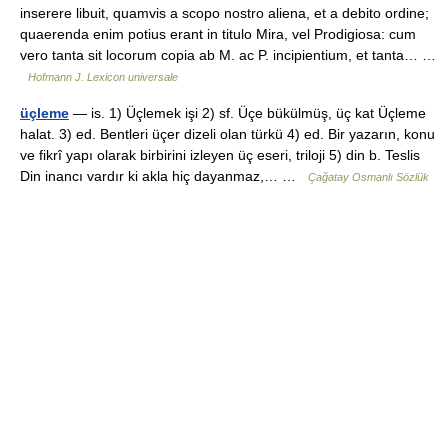
inserere libuit, quamvis a scopo nostro aliena, et a debito ordine;
quaerenda enim potius erant in titulo Mira, vel Prodigiosa: cum
vero tanta sit locorum copia ab M. ac P. incipientium, et tanta… …
Hofmann J. Lexicon universale
üçleme
— is. 1) Üçlemek işi 2) sf. Üçe bükülmüş, üç kat Üçleme
halat. 3) ed. Bentleri üçer dizeli olan türkü 4) ed. Bir yazarın, konu
ve fikrî yapı olarak birbirini izleyen üç eseri, triloji 5) din b. Teslis
Din inancı vardır ki akla hiç dayanmaz,… …
Çağatay Osmanlı Sözlük